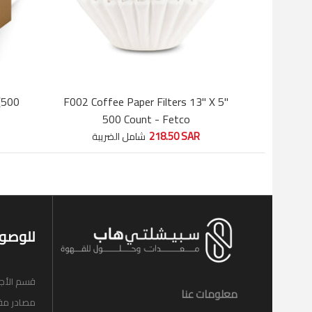
 (500
F002 Coffee Paper Filters 13" X 5"
500 Count - Fetco
218.50 SAR
شامل الضريبة
للوصو
قسم الأج
معلومات عنا
مصادر مف